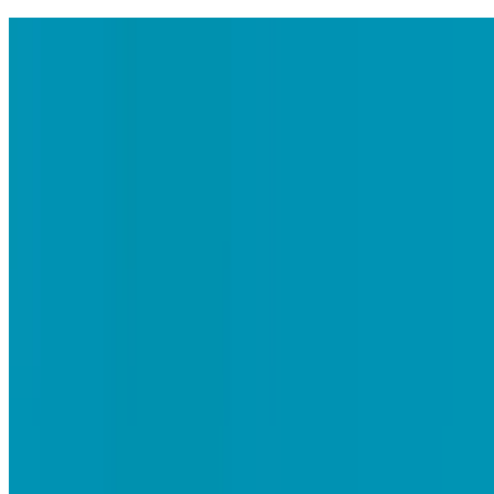
Inicio
Proyectos
Von - Santa Catalina
Link - Chorrillos
Proyectos Entregados
Beneficios
Postventa
Nosotros
Contáctanos